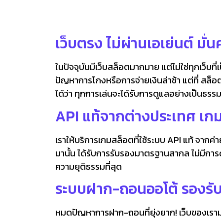
เว็บตรง ไม่ผ่านเอเย่นต์ มั่
ในปัจจุบันมีเว็บสล็อตมากมาย แต่ไม่ใช่ทุกเว็บท
ปัญหาการโกงหรือการจ่ายเงินล่าช้า แต่ที่ สล็อ
ได้ว่า ทุกการเล่นจะได้รับการดูแลอย่างเป็นธร
API แท้จากต่างประเทศ เกมล
เราให้บริการเกมสล็อตที่ใช้ระบบ API แท้ จากค
มานั้น ได้รับการรับรองมาตรฐานสากล ไม่มีการ
ความยุติธรรมที่สุด
ระบบฝาก-ถอนออโต้ รองรับทร
หมดปัญหาการฝาก-ถอนที่ยุ่งยาก! เว็บของเราม