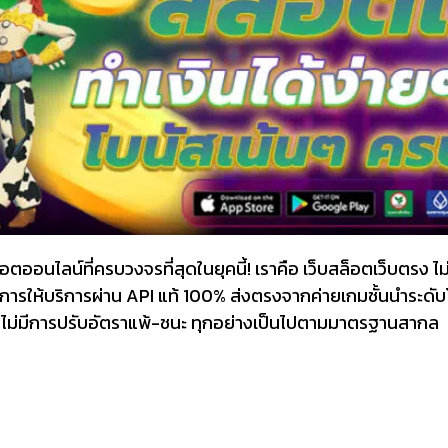
อนไลน์ที่ครบวงจรที่สุดในยุคนี้! เราคือ เว็บสล็อตเว็บตรง ไม่ผ่
ารให้บริการผ่าน API แท้ 100% ส่งตรงจากค่ายเกมชั้นนำระดับโ
ส ไม่มีการปรับอัตราแพ้-ชนะ ทุกอย่างเป็นไปตามมาตรฐานสากล