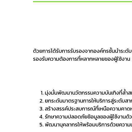
ด้วยการได้รับการรับรองจากองค์กรชั้นนำระดับน
รองรับความต้องการที่หลากหลายของผู้ใช้งาน
มุ่งมั่นพัฒนานวัตกรรมความบันเทิงที่ล้ำส
ยกระดับมาตรฐานการให้บริการสู่ระดับส
สร้างสรรค์ประสบการณ์ที่เหนือความคา
รักษาความปลอดภัยข้อมูลของผู้ใช้งาน
พัฒนาบุคลากรให้พร้อมบริการด้วยความเ