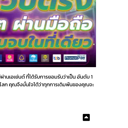
านเอเย่นต์ ที่ได้รับการยอมรับว่าเป็น อันดับ 1
ลก คุณจึงมั่นใจได้ว่าทุกการเดิมพันของคุณจะ