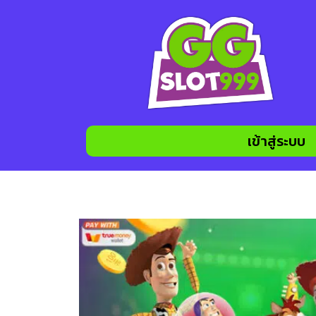
เข้าสู่ระบบ