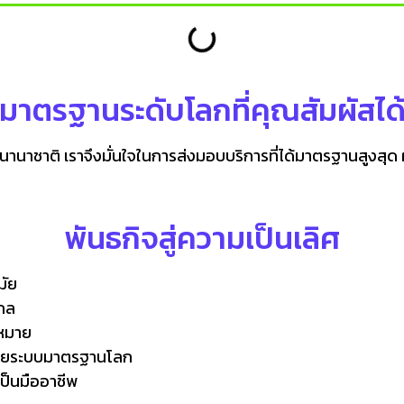
มาตรฐานระดับโลกที่คุณสัมผัสได
านาชาติ เราจึงมั่นใจในการส่งมอบบริการที่ได้มาตรฐานสูงสุด ผ่
พันธกิจสู่ความเป็นเลิศ
มัย
ากล
ดหมาย
ด้วยระบบมาตรฐานโลก
ป็นมืออาชีพ