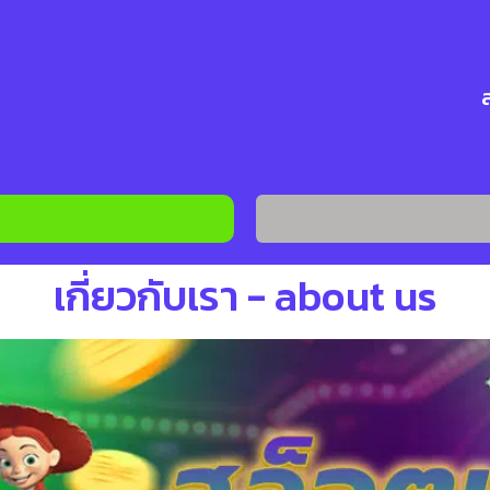
เกี่ยวกับเรา - about us