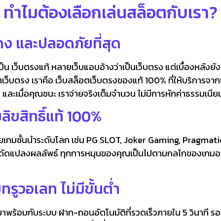
ทำไมต้องเลือกเล่นสล็อตกับเรา?
นคง และปลอดภัยที่สุด
ี่เป็น เว็บตรงแท้ หลายเว็บแอบอ้างว่าเป็นเว็บตรง แต่เบื้องหลังย
ตเว็บตรง เราคือ เว็บสล็อตเว็บตรงของแท้ 100% ที่ให้บริการจาก
รม และเมื่อคุณชนะ เราจ่ายจริงเต็มจำนวน ไม่มีการหักค่าธรรมเน
ิขสิทธิ์แท้ 100%
่ายเกมชั้นนำระดับโลก เช่น PG SLOT, Joker Gaming, Pragmatic
ดัดแปลงผลลัพธ์ ทุกการหมุนของคุณเป็นไปตามกลไกของเกมอย่างแ
ูวอเลท ไม่มีขั้นต่ำ
าพร้อมกับระบบ ฝาก-ถอนอัตโนมัติที่รวดเร็วภายใน 5 วินาที ร