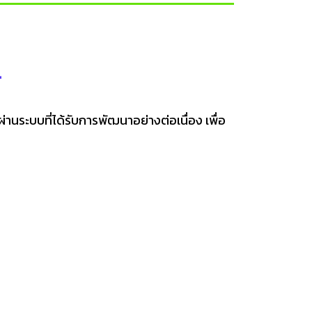
้
านระบบที่ได้รับการพัฒนาอย่างต่อเนื่อง เพื่อ