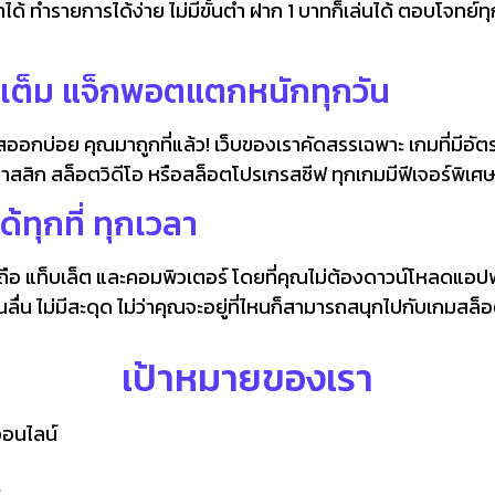
้ ทำรายการได้ง่าย ไม่มีขั้นต่ำ ฝาก 1 บาทก็เล่นได้ ตอบโจทย์ทุ
ดเต็ม แจ็กพอตแตกหนักทุกวัน
กบ่อย คุณมาถูกที่แล้ว! เว็บของเราคัดสรรเฉพาะ เกมที่มีอัตรา
ลาสสิก สล็อตวิดีโอ หรือสล็อตโปรเกรสซีฟ ทุกเกมมีฟีเจอร์พิเ
ทุกที่ ทุกเวลา
อ แท็บเล็ต และคอมพิวเตอร์ โดยที่คุณไม่ต้องดาวน์โหลดแอปพลิเค
่นลื่น ไม่มีสะดุด ไม่ว่าคุณจะอยู่ที่ไหนก็สามารถสนุกไปกับเกมสล
เป้าหมายของเรา
ออนไลน์
ร